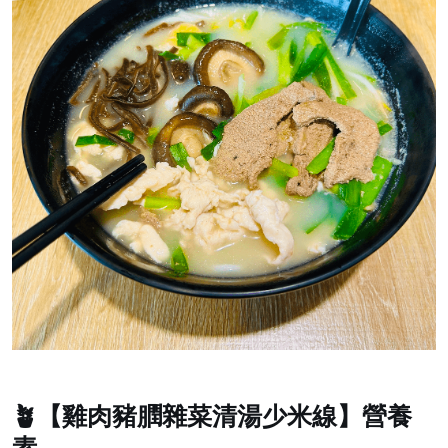
🪴【雞肉豬膶雜菜清湯少米線】營養
素