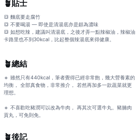
🪴貼士
🔳 麵底要走腐竹
🔳 不要喝湯 — 即使是清湯底亦是頗為濃味
🔳 如想吃辣，建議叫清湯底，之後才弄一點辣椒油，辣椒油
卡路里也不到30kcal，比起整個辣湯底來得健康。
🪴總結
🔹 雖然只有440kcal，筆者覺得已經非常飽，幾大營養素的
均衡， 全部真食物，非常推介， 若然再加多一款蔬菜就更
理想。
🔹 不喜歡吃豬潤可以改為牛肉， 再其次可選牛丸。豬腩肉
貢丸，可免則免。
🪴後記