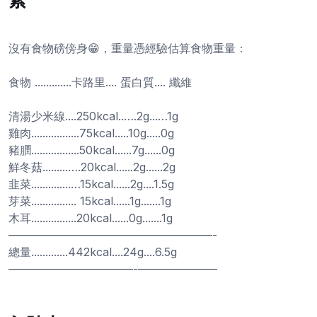
沒有食物磅傍身😁，重量憑經驗估算食物重量：
食物 .............卡路里.... 蛋白質.... 纖維
清湯少米線....250kcal..….2g...…1g
雞肉.................75kcal.....10g.....0g
豬膶.................50kcal......7g......0g
鮮冬菇.........….20kcal......2g......2g
韭菜..............…15kcal......2g....1.5g
芽菜................ 15kcal......1g.......1g
木耳................20kcal......0g.......1g
——————————————————-
總量.............442kcal....24g....6.5g
———————————-———————