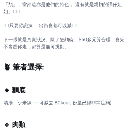
「頹」，當然這亦是他們的特色， 還有就是親切的譚仔姐
姐。🤵🏻‍♀️
✌🏻只要你識揀， 出街食都可以減✌🏻
下一張就是真實狀況。除了隻麵碗，$50多元算合理，食完
不會趕你走，都算是無可挑剔。
🪴 筆者選擇:
🔹 麵底
清湯、少米線 — 可減去 80kcal, 份量已經非常足夠)
🔹 肉類