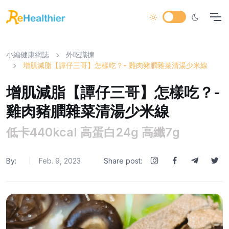
小編健康網誌
外吃識揀
增肌減脂【譚仔三哥】怎樣吃？- 雞肉豬膶雜菜清湯少米線
增肌減脂【譚仔三哥】怎樣吃？-
雞肉豬膶雜菜清湯少米線
低卡440kcal 高蛋白24g 高纖7g
By:
Feb. 9, 2023
Share post:
|