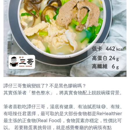
譚仔三哥隻碗變靚了? 不是黑色膠碗嗎？
其實係筆者「整色整水」，將真實食物配上靚靚碗碟背景。
筆者喜歡吃譚仔三哥，湯底有健康、有油膩惹味😅、有辣、
有唔辣任君選擇，最可取的是大部份食物都是ReHealthier
最主張的正食物(Real Food)，食物質素亦穩定，性價比可
以。 若要雞蛋裏挑骨頭，就是感覺餐廳的的碗筷有點