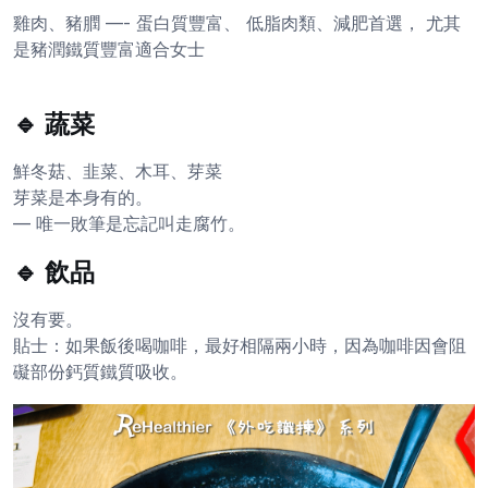
雞肉、豬膶 —- 蛋白質豐富、 低脂肉類、減肥首選， 尤其
是豬潤鐵質豐富適合女士
🔹 蔬菜
鮮冬菇、韭菜、木耳、芽菜
芽菜是本身有的。
— 唯一敗筆是忘記叫走腐竹。
🔹 飲品
沒有要。
貼士：如果飯後喝咖啡，最好相隔兩小時，因為咖啡因會阻
礙部份鈣質鐵質吸收。