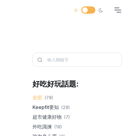
好吃好玩話題:
全部
(78)
Keepfit要知
(28)
超市健康好物
(7)
外吃識揀
(18)