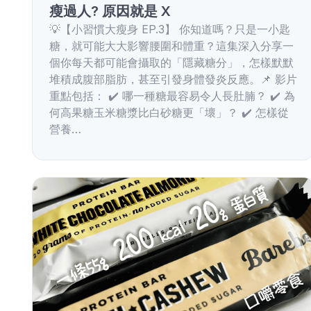
瘦過人? 原因就是 X
💡【小習慣大瘦身 EP.3】 你知道嗎？只是一小匙
糖，就可能大大影響腰圍和體重？這集深入分享一
個你每天都可能會攝取的「隱藏糖分」，怎樣默默
堆積成腹部脂肪，甚至引發身體發炎反應。📌 影片
重點包括： ✔️ 哪一種糖最容易令人長肚腩？ ✔️ 為
何高果糖玉米糖漿比白砂糖更「壞」？ ✔️ 怎樣從
營養…