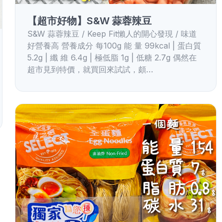
【超市好物】S&W 蒜蓉辣豆
S&W 蒜蓉辣豆 / Keep Fit懶人的開心發現 / 味道
好營養高 營養成分 每100g 能 量 99kcal | 蛋白質
5.2g | 纖 維 6.4g | 極低脂 1g | 低糖 2.7g 偶然在
超市見到特價，就買回來試試，頗…