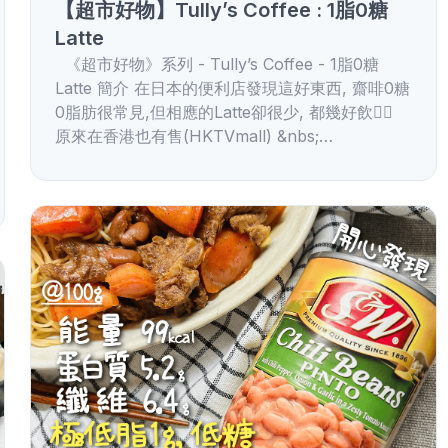
【超市好物】Tully’s Coffee : 1脂0糖
Latte
《超市好物》系列 - Tully’s Coffee - 1脂0糖
Latte 簡介 在日本的便利店發現這好東西, 齋啡0糖
0脂肪很常見,但相應的Latte卻很少, 都幾好飲👌🏻
原來在香港也有售(HKTVmall) &nbs;…