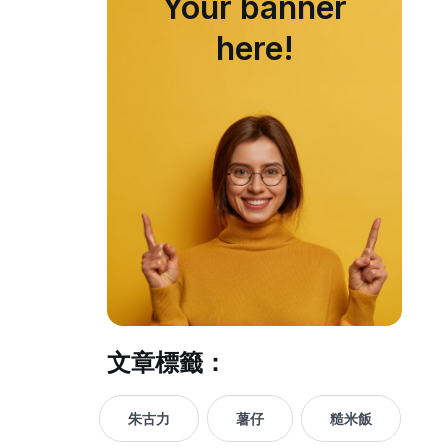
Your banner
here!
文章標籤：
朱古力
薯仔
糙米飯