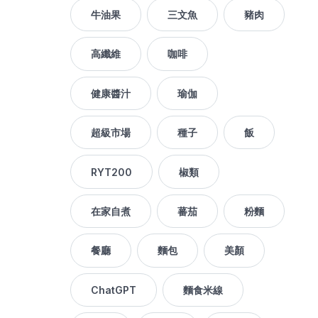
牛油果
三文魚
豬肉
高纖維
咖啡
健康醬汁
瑜伽
超級市場
種子
飯
RYT200
椒類
在家自煮
蕃茄
粉麵
餐廳
麵包
美顏
ChatGPT
麵食米線