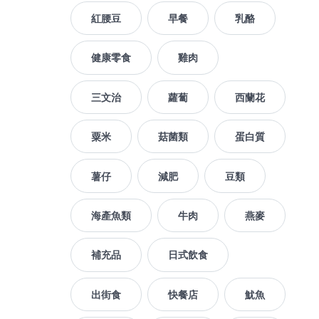
紅腰豆
早餐
乳酪
健康零食
雞肉
三文治
蘿蔔
西蘭花
粟米
菇菌類
蛋白質
薯仔
減肥
豆類
海產魚類
牛肉
燕麥
補充品
日式飲食
出街食
快餐店
魷魚