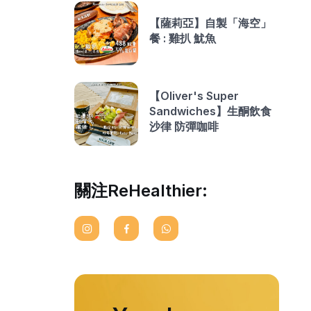
【薩莉亞】自製「海空」
餐 : 雞扒 魷魚
【Oliver's Super
Sandwiches】生酮飲食
沙律 防彈咖啡
關注ReHealthier: