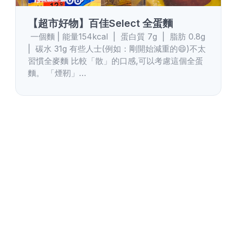
【超市好物】百佳Select 全蛋麵
一個麵 | 能量154kcal | 蛋白質 7g | 脂肪 0.8g
| 碳水 31g 有些人士(例如：剛開始減重的😄)不太
習慣全麥麵 比較「散」的口感,可以考慮這個全蛋
麵。 「煙靭」…