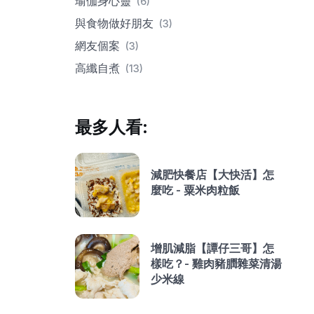
瑜伽身心靈
(6)
與食物做好朋友
(3)
網友個案
(3)
高纖自煮
(13)
最多人看:
減肥快餐店【大快活】怎
麼吃 - 粟米肉粒飯
增肌減脂【譚仔三哥】怎
樣吃？- 雞肉豬膶雜菜清湯
少米線