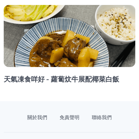
天氣凍食咩好 - 蘿蔔炆牛展配椰菜白飯
關於我們
免責聲明
聯絡我們