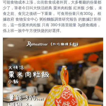
可能食物成本上漲，出街飲食或者外買，大多餐廳的份量都
少了，筆者今日叫大快活經典 粟米肉粒飯 紅米飯 少飯， 未
食之前、食完之後磅一下重量， 可食用份量只有300g， 根
據政府 食物安全中心 粥粉麵飯調查研究報告 的數據計算得
出，這一份粟米肉粒飯 只有 390卡路里能量 3g膳食纖維，
係上班一族中午方便快捷的好選擇。