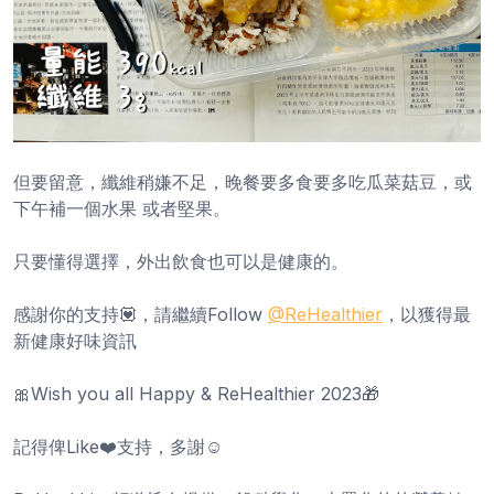
但要留意，纖維稍嫌不足，晚餐要多食要多吃瓜菜菇豆，或
下午補一個水果 或者堅果。
只要懂得選擇，外出飲食也可以是健康的。
感謝你的支持💟，請繼續Follow
@ReHealthier
，以獲得最
新健康好味資訊
🎀Wish you all Happy & ReHealthier 2023🎁
記得俾Like❤️支持，多謝☺️