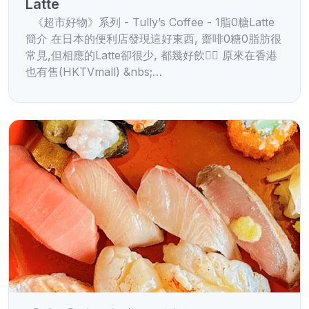
Latte
《超市好物》系列 - Tully’s Coffee - 1脂0糖Latte
簡介 在日本的便利店發現這好東西, 齋啡0糖0脂肪很
常見,但相應的Latte卻很少, 都幾好飲👌🏻 原來在香港
也有售(HKTVmall) &nbs;…