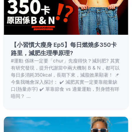
【小習慣大瘦身 Ep5】每日燃燒多350卡
路里，減肥生理學原理?
#運動 係咪一定要「chur」先瘦得快？減到肥? 其實
有研究發現，提升代謝當中兩大機制 B & N，都可以
每日多消耗350kcal，長期下來，減脂效果顯著！ 📌
今集我哋會深入探討： ✔️ 減肥其實一定要靠能量缺
口(熱量赤字) ✔️ 單靠節食 vs 適量運動，對身體有咩
唔同？ …