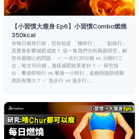
【小習慣大瘦身 Ep6】小習慣Combo燃燒
350kcal
你每日都有行路，但你知道 「幾時行」、「點樣行」
其實會影響減肥成效？ 這一集我們分析兩篇研究，解
答你最關心的問題： ✅ 一次行30分鐘 vs 分開行三
次，每次10分鐘，邊樣減肥效果更好？ ✅ 研究指
出：餐後即時行 vs 餐後一小時行，血糖與脂肪積聚
差距有幾大？ ✅ 急步行 vs 漫步行…