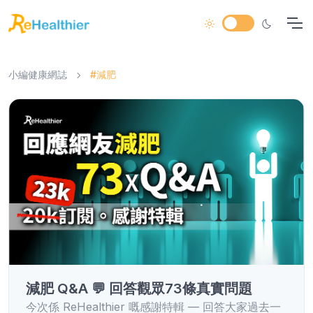
小編健康網誌
#減肥
減肥 Q&A 💬 回答觀眾73條真實問題
今次係 ReHealthier 嘅感謝特輯 — 回答大家過去一