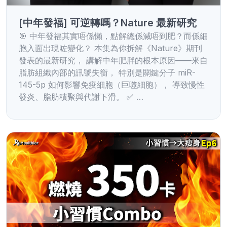
[中年發福] 可逆轉嗎？Nature 最新研究
🎯 中年發福其實唔係懶，點解總係減唔到肥？而係細
胞入面出現咗變化？ 本集為你拆解《Nature》期刊
發表的最新研究， 講解中年肥胖的根本原因——來自
脂肪組織內部的訊號失衡， 特別是關鍵分子 miR-
145-5p 如何影響免疫細胞（巨噬細胞）， 導致慢性
發炎、脂肪積聚與代謝下滑。 ✅ …