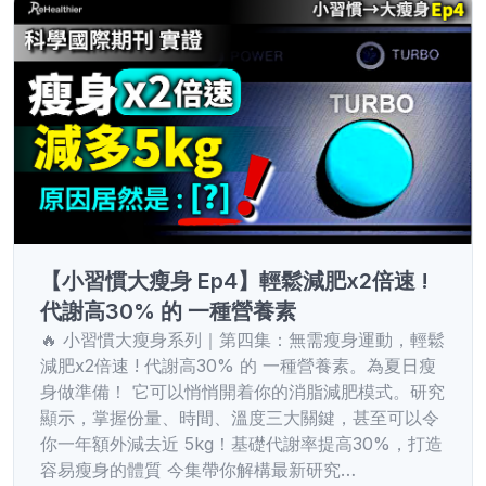
【小習慣大瘦身 Ep4】輕鬆減肥x2倍速 !
代謝高30% 的 一種營養素
🔥 小習慣大瘦身系列｜第四集：無需瘦身運動，輕鬆
減肥x2倍速 ! 代謝高30% 的 一種營養素。為夏日瘦
身做準備！ 它可以悄悄開着你的消脂減肥模式。研究
顯示，掌握份量、時間、溫度三大關鍵，甚至可以令
你一年額外減去近 5kg！基礎代謝率提高30%，打造
容易瘦身的體質 今集帶你解構最新研究…