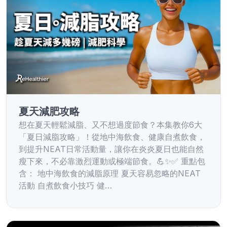
夏天減肥攻略
想在夏天輕鬆減脂、又不想過度節食？本集教你6大
「夏日減脂攻略」！從地中海飲食、健康自煮飲食，
到提升NEAT日常活動量，讓你在炎炎夏日也能自然
瘦下來，不必靠激烈運動或極端節食。💪✨✅ 重點包
含： 地中海飲食的減脂原理 夏天容易忽略的NEAT
活動 自煮飲食小技巧 健…