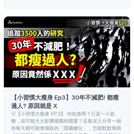
【小習慣大瘦身 Ep3】30年不減肥! 都瘦
過人? 原因就是 X
💡【小習慣大瘦身 EP.3】 你知道嗎？只是一小匙
糖，就可能大大影響腰圍和體重？這集深入分享一個
你每天都可能會攝取的「隱藏糖分」，怎樣默默堆積