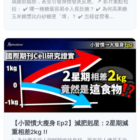
成腹部脂肪，甚至引發身體發炎反應。📌 影片重點包
括： ✔️ 哪一種糖最容易令人長肚腩？ ✔️ 為何高果糖
玉米糖漿比白砂糖更「壞」？ ✔️ 怎樣從營養…
【小習慣大瘦身 Ep2】減肥剋星：2星期減
重相差2kg !!