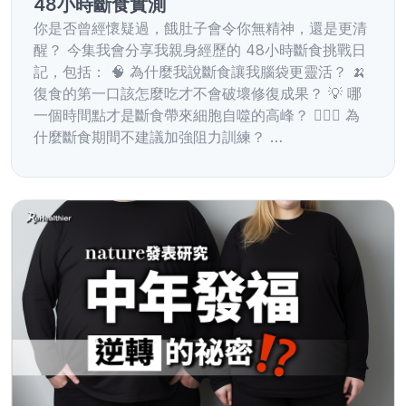
48小時斷食實測
你是否曾經懷疑過，餓肚子會令你無精神，還是更清
醒？ 今集我會分享我親身經歷的 48小時斷食挑戰日
記，包括： 🧠 為什麼我說斷食讓我腦袋更靈活？ 🍌
復食的第一口該怎麼吃才不會破壞修復成果？ 💡 哪
一個時間點才是斷食帶來細胞自噬的高峰？ 🏋🏻‍♀️ 為
什麼斷食期間不建議加強阻力訓練？ …