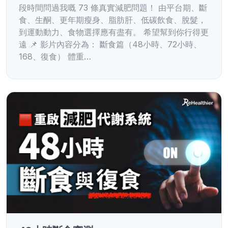
段時間問過我嘅 73 條真實減肥問題！ 由平台期、斷
食、生酮、更年期瘦身、脂肪肝、低碳飲食、脫髮，
到運動動力、食物選擇應有盡有。 希望幫到你行得更
遠 📌 影片內容分為： 斷食篇（48小時、72小時、
168、復食） 體重…