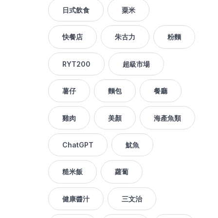
日式飲食
粟米
快餐店
朱古力
粉麵
RYT200
超級市場
薯仔
麵包
餐廳
雞肉
美顏
海產魚類
ChatGPT
魷魚
糙米飯
蘿蔔
健康醬汁
三文治