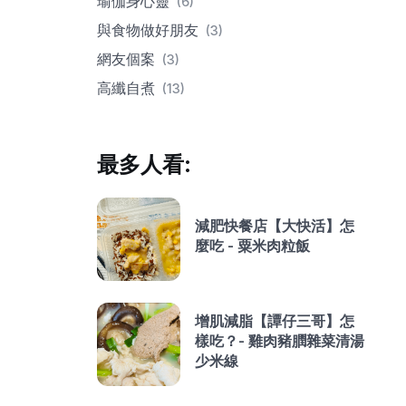
瑜伽身心靈
(6)
與食物做好朋友
(3)
網友個案
(3)
高纖自煮
(13)
最多人看:
減肥快餐店【大快活】怎
麼吃 - 粟米肉粒飯
增肌減脂【譚仔三哥】怎
樣吃？- 雞肉豬膶雜菜清湯
少米線