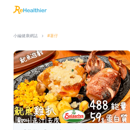
小編健康網誌
#薯仔