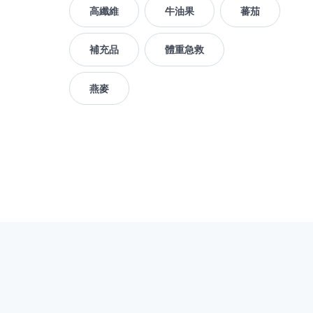
高纖維
牛油果
蕃茄
補充品
體重急救
燕麥