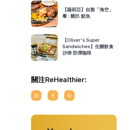
【薩莉亞】自製「海空」
餐 : 雞扒 魷魚
【Oliver's Super
Sandwiches】生酮飲食
沙律 防彈咖啡
關注ReHealthier: