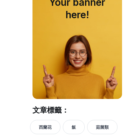
Your banner
here!
文章標籤：
西蘭花
飯
菇菌類