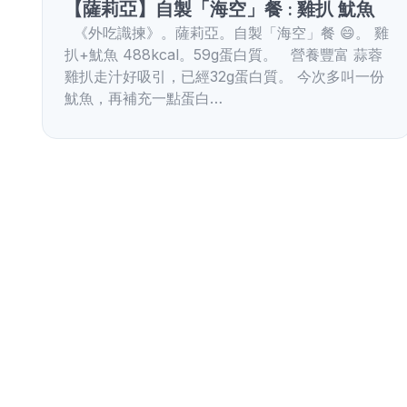
【薩莉亞】自製「海空」餐 : 雞扒 魷魚
《外吃識揀》。薩莉亞。自製「海空」餐 😄。 雞
扒+魷魚 488kcal。59g蛋白質。 營養豐富 蒜蓉
雞扒走汁好吸引，已經32g蛋白質。 今次多叫一份
魷魚，再補充一點蛋白…