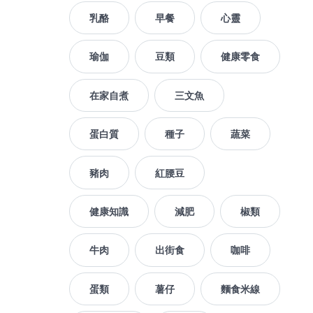
乳酪
早餐
心靈
瑜伽
豆類
健康零食
在家自煮
三文魚
蛋白質
種子
蔬菜
豬肉
紅腰豆
健康知識
減肥
椒類
牛肉
出街食
咖啡
蛋類
薯仔
麵食米線