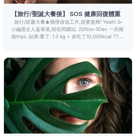
【旅行/聖誕大餐後】 SOS 健康回復體重
旅行/節慶大餐🎄難得放低工作,就要盡興! Yeah! 🥳
小編屋企人返香港,陪佢周圍玩. 22Nov-3Dec 一共兩
個trips. 結果:重了: 1.3 kg = 多吃了10,000kcal ??…