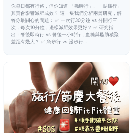
你每日都有行路，但你知道 「幾時行」、「點樣行」
其實會影響減肥成效？ 這一集我們分析兩篇研究，解
答你最關心的問題： ✅ 一次行30分鐘 vs 分開行三
次，每次10分鐘，邊樣減肥效果更好？ ✅ 研究指
出：餐後即時行 vs 餐後一小時行，血糖與脂肪積聚
差距有幾大？ ✅ 急步行 vs 漫步行…