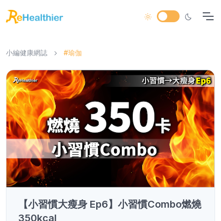
小編健康網誌
#瑜伽
【小習慣大瘦身 Ep6】小習慣Combo燃燒
350kcal