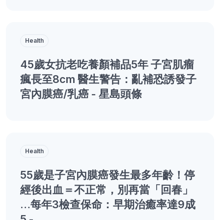
Health
45歲女抗老吃養顏補品5年 子宮肌瘤
瘋長至8cm 醫生警告：亂補恐誘發子
宮內膜癌/乳癌 - 星島頭條
Health
55歲是子宮內膜癌發生最多年齡！停
經後出血＝不正常，別再當「回春」
…每年3檢查保命：早期治癒率達9成
5 -