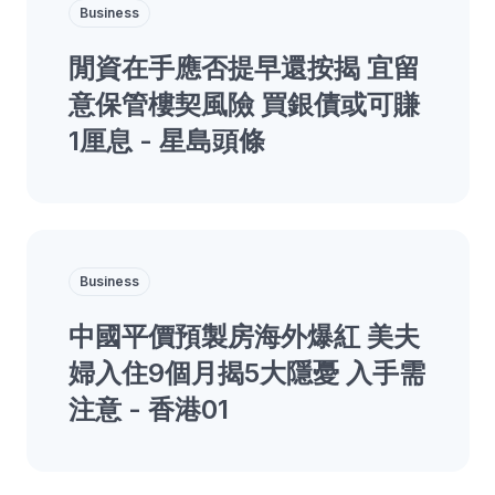
Business
閒資在手應否提早還按揭 宜留
意保管樓契風險 買銀債或可賺
1厘息 - 星島頭條
Business
中國平價預製房海外爆紅 美夫
婦入住9個月揭5大隱憂 入手需
注意 - 香港01