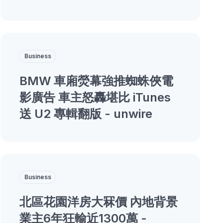
Business
BMW 車廂熒幕強推蜘蛛俠電
影廣告 車主怒轟堪比 iTunes
送 U2 專輯翻版 - unwire
Business
北區花園洋房大冧價 內地背景
業主6年狂輸近1300萬 -