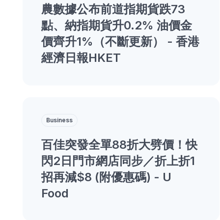
農數據公布前道指期貨跌73
點、納指期貨升0.2% 油價金
價齊升1%（不斷更新） - 香港
經濟日報HKET
Business
百佳突發全單88折大劈價！快
閃2日門市網店同步／折上折1
招再減$8 (附優惠碼) - U
Food