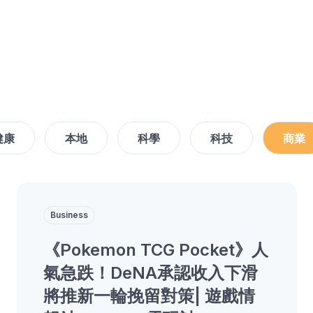
健康
本地
科學
科技
商業
Business
《Pokemon TCG Pocket》人
氣急跌！DeNA承認收入下滑
將推新一輪挽留對策| 遊戲情