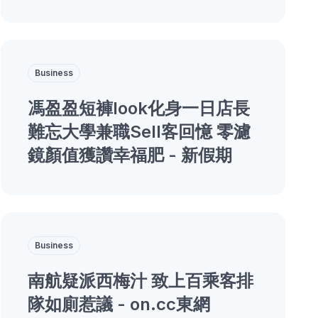
Business
馮盈盈短褲look化身一日店長
難忘大學兼職Sell客回憶 零濾
鏡顏值獲讚幸福肥 - 新假期
Business
南航疑派西梅汁 致上百乘客排
隊如廁惹議 - on.cc東網