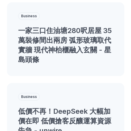
Business
一家三口住油塘280呎居屋 35
萬裝修間出兩房 弧形玻璃取代
實牆 現代神枱櫃融入玄關 - 星
島頭條
Business
低價不再！DeepSeek 大幅加
價在即 低價搶客反釀運算資源
告急 - unwire