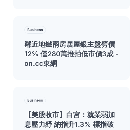
Business
鄰近地鐵兩房居屋銀主盤劈價
12% 僅280萬推拍低市價3成 -
on.cc東網
Business
【美股收市】白宮：就業弱加
息壓力紓 納指升1.3% 標指破