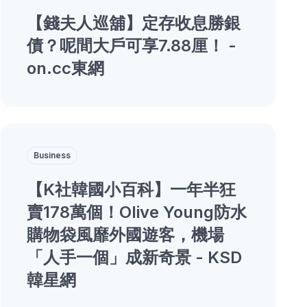
【錢夫人巡舖】定存收息勝銀
債？呢間大戶可享7.88厘！ -
on.cc東網
Business
【K社韓國小百科】一年半狂
賣178萬個！Olive Young防水
購物袋風靡外國遊客，機場
「人手一個」成新奇景 - KSD
韓星網