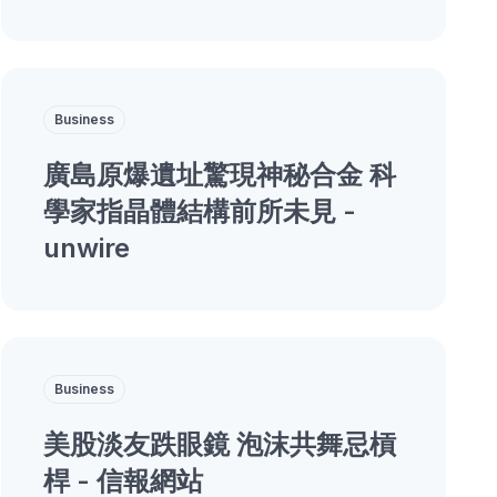
Business
廣島原爆遺址驚現神秘合金 科
學家指晶體結構前所未見 -
unwire
Business
美股淡友跌眼鏡 泡沫共舞忌槓
桿 - 信報網站