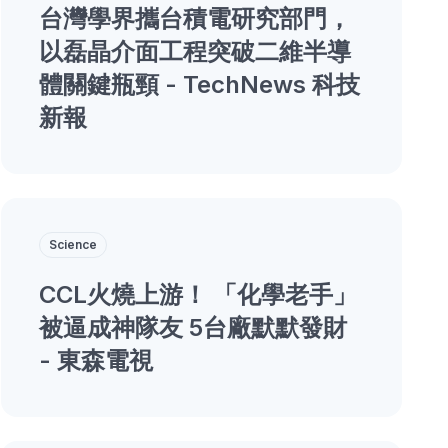
台灣學界攜台積電研究部門，
以磊晶介面工程突破二維半導
體關鍵瓶頸 - TechNews 科技
新報
Science
CCL火燒上游！ 「化學老手」
被逼成神隊友 5台廠默默發財
- 東森電視