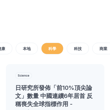
健康
本地
科學
科技
商業
Science
日研究所發佈「前10%頂尖論
文」數量 中國連續6年居首 反
稱喪失全球指標作用 -