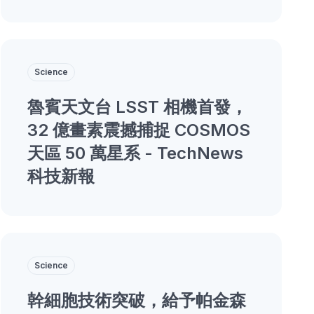
Science
魯賓天文台 LSST 相機首發，
32 億畫素震撼捕捉 COSMOS
天區 50 萬星系 - TechNews
科技新報
Science
幹細胞技術突破，給予帕金森