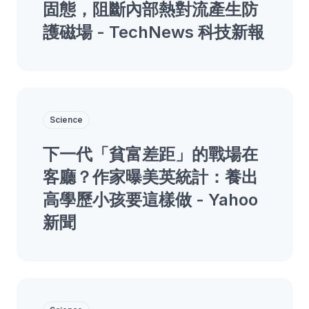
固態，阻斷內部熱對流產生防
護磁場 - TechNews 科技新報
Science
下一代「貧富差距」的戰場在
客廳？作家曝美英統計：養出
高學歷小孩要這樣做 - Yahoo
新聞