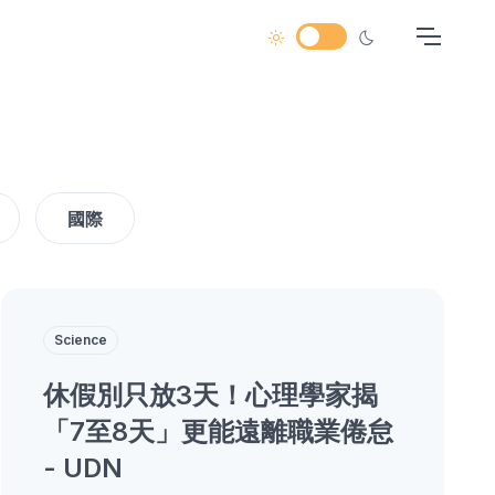
國際
Science
休假別只放3天！心理學家揭
「7至8天」更能遠離職業倦怠
- UDN