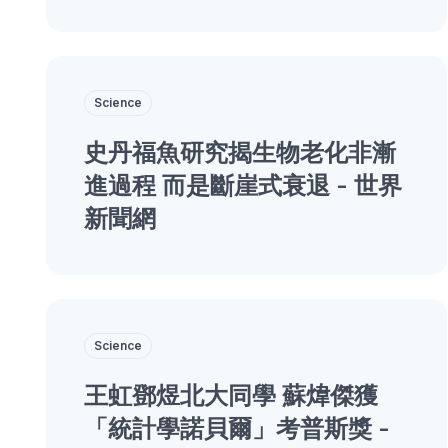
Science
史丹福魚研究揭生物老化非漸
進過程 而是斷崖式衰退 - 世界
新聞網
Science
王虹鄧煜北大同學 蘇煒傑獲
「統計學諾貝爾」考普斯獎 -