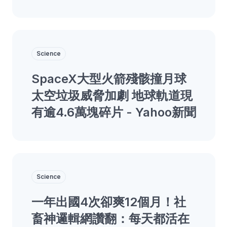
Science
SpaceX大型火箭殘骸撞月球
太空垃圾威脅加劇 地球軌道現
有逾4.6萬塊碎片 - Yahoo新聞
Science
一年出國4次卻爽12個月！社
畜神邏輯網讚翻：每天都活在