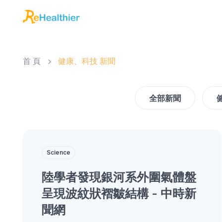
首 頁
健康、科技 新聞
全部新聞
Science
陸學者發現銀河系外圍氣體盤
呈現波紋狀褶皺結構 - 中時新
聞網