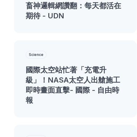
畜神邏輯網讚翻：每天都活在
期待 - UDN
Science
國際太空站忙著「充電升
級」！NASA太空人出艙施工
即時畫面直擊- 國際 - 自由時
報