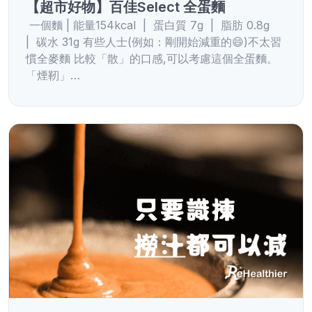
【超市好物】百佳Select 全蛋麵
一個麵 | 能量154kcal | 蛋白質 7g | 脂肪 0.8g
| 碳水 31g 有些人士(例如：剛開始減重的😄)不太習
慣全麥麵 比較「散」的口感,可以考慮這個全蛋麵。
「煙靭」…