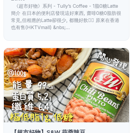
《超市好物》系列 - Tully’s Coffee - 1脂0糖Latte
簡介 在日本的便利店發現這好東西, 齋啡0糖0脂肪很
常見,但相應的Latte卻很少, 都幾好飲👌🏻 原來在香港
也有售(HKTVmall) &nbs;…
【超市好物】S&W 蒜蓉辣豆