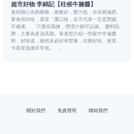
超市好物 李錦記【柱候牛腩醬】
食得開心先夠療癒，療癒好，壓力低，亦容易減肥。
要食得好味，甚至「重口味」並不代表一定是肥膩、
不健康。 「只要你識揀，撈埋汁都可以減」 醬料陷
阱，主要為多油高脂。筆者想介紹一些家中常備醬
料，好味道，雖然未必好有營養，但勝好味、無害、
卡路里負擔非常低。 …
關於我們
免責聲明
聯絡我們