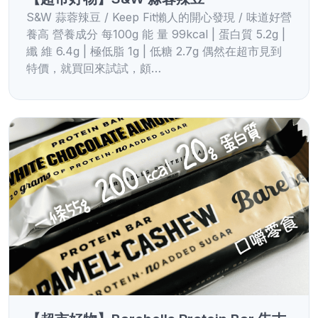
S&W 蒜蓉辣豆 / Keep Fit懶人的開心發現 / 味道好營
養高 營養成分 每100g 能 量 99kcal | 蛋白質 5.2g |
纖 維 6.4g | 極低脂 1g | 低糖 2.7g 偶然在超市見到
特價，就買回來試試，頗…