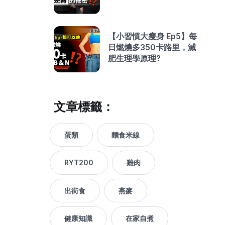
【小習慣大瘦身 Ep5】每
日燃燒多350卡路里，減
肥生理學原理?
文章標籤：
蛋類
麵食米線
RYT200
雞肉
出街食
燕麥
健康知識
在家自煮