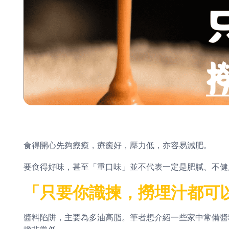
食得開心先夠療癒，療癒好，壓力低，亦容易減肥。
要食得好味，甚至「重口味」並不代表一定是肥膩、不健
「只要你識揀，撈埋汁都可
醬料陷阱，主要為多油高脂。筆者想介紹一些家中常備醬