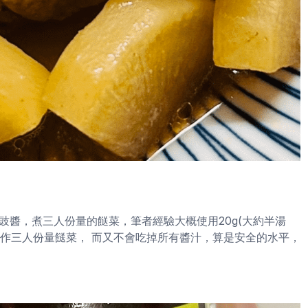
醬，煮三人份量的餸菜，筆者經驗大概使用20g(大約半湯
製作三人份量餸菜， 而又不會吃掉所有醬汁，算是安全的水平，