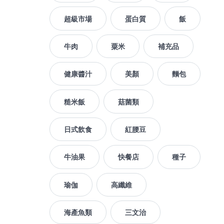
超級市場
蛋白質
飯
牛肉
粟米
補充品
健康醬汁
美顏
麵包
糙米飯
菇菌類
日式飲食
紅腰豆
牛油果
快餐店
種子
瑜伽
高纖維
海產魚類
三文治