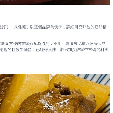
er不是打手，只係隨手以這個品牌為例子，詳細研究吓他的它所稱
er以健康又方便的在家煮食為原則，不用四處張羅花椒八角等大料，
湯匙的柱候牛腩醬，已經好入味，若另加少許家中常備的料酒