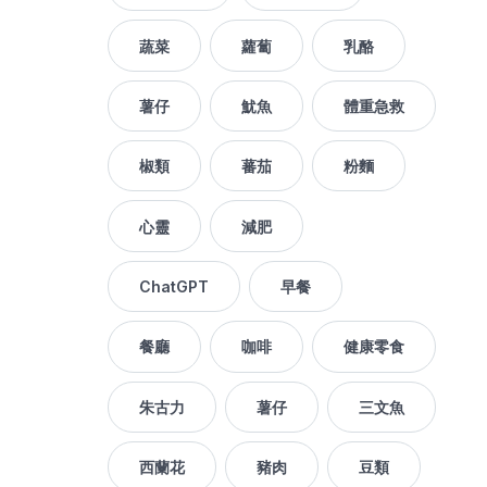
蔬菜
蘿蔔
乳酪
薯仔
魷魚
體重急救
椒類
蕃茄
粉麵
心靈
減肥
ChatGPT
早餐
餐廳
咖啡
健康零食
朱古力
薯仔
三文魚
西蘭花
豬肉
豆類