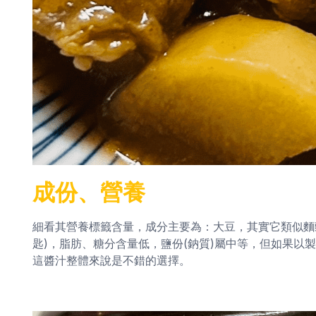
成份、營養
細看其營養標籤含量，成分主要為：大豆，其實它類似麵豉
匙)，脂肪、糖分含量低，鹽份(鈉質)屬中等，但如果以
這醬汁整體來說是不錯的選擇。