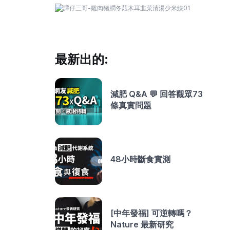
最新出的:
減肥 Q&A 💬 回答觀眾73
條真實問題
48小時斷食實測
[中年發福] 可逆轉嗎？
Nature 最新研究