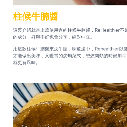
柱候牛腩醬
這裏介紹就是上篇使用過的柱候牛腩醬，ReHealthi
的成分，好與不好也會分享，絕對中立。
用這款柱候牛腩醬來炆牛腱，味道適中，Rehealthi
才能做出美味，又暖胃的炆焗菜式，想炆肉類的時候加半
就更有風味。