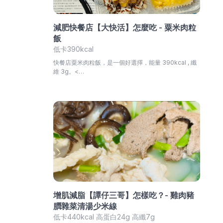
減肥快餐店【大快活】怎麼吃 - 粟米肉粒
飯
低卡390kcal
快餐店粟米肉粒飯，是一個好選擇，能量 390kcal , 纖
維 3g。<…
增肌減脂【譚仔三哥】怎樣吃？- 雞肉豬
膶雜菜清湯少米線
低卡440kcal 高蛋白24g 高纖7g