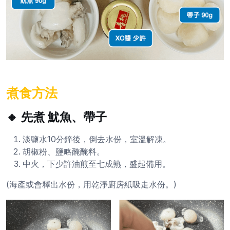
煮食方法
🔸 先煮 魷魚、帶子
淡鹽水10分鐘後，倒去水份，室溫解凍。
胡椒粉、鹽略醃醃料。
中火，下少許油煎至七成熟，盛起備用。
(海產或會釋出水份，用乾淨廚房紙吸走水份。)