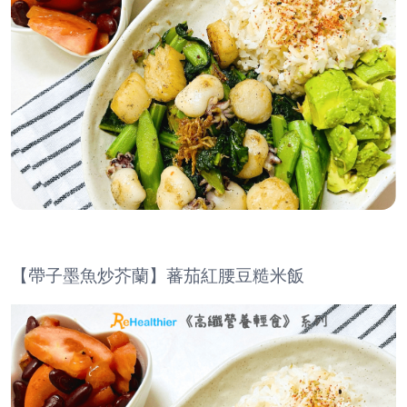
【帶子墨魚炒芥蘭】蕃茄紅腰豆糙米飯