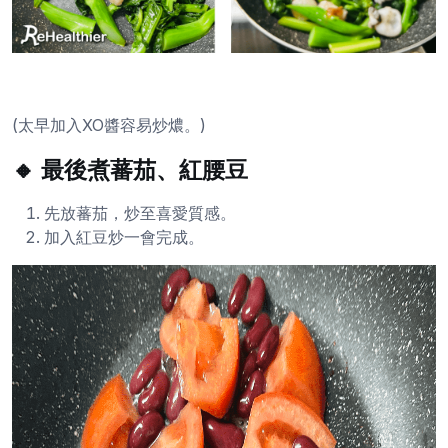
(太早加入XO醬容易炒燶。)
🔸 最後煮蕃茄、紅腰豆
先放蕃茄，炒至喜愛質感。
加入紅豆炒一會完成。