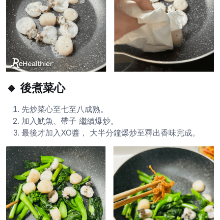
🔸 後煮菜心
先炒菜心至七至八成熟。
加入魷魚、帶子 繼續爆炒。
最後才加入XO醬， 大半分鐘爆炒至釋出香味完成。