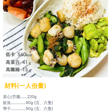
材料(一人份量)
菜心/芥蘭.......220g
魷魚...............90g (五、六隻)
帶子...............90g (五、六隻)