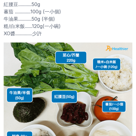
紅腰豆...........50g
蕃茄 .............100g (一小個)
牛油果...........50g (半個)
糙/白米飯......120g(一小碗)
XO醬..............少許