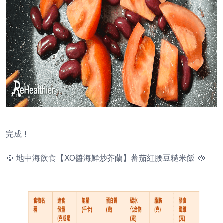
完成 !
🥘 地中海飲食【XO醬海鮮炒芥蘭】蕃茄紅腰豆糙米飯 🥘