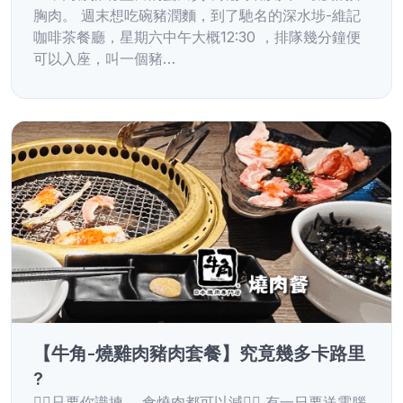
胸肉。 週末想吃碗豬潤麵，到了馳名的深水埗-維記
咖啡茶餐廳，星期六中午大概12:30 ，排隊幾分鐘便
可以入座，叫一個豬…
【牛角-燒雞肉豬肉套餐】究竟幾多卡路里
?
✌🏻只要你識揀， 食燒肉都可以減✌🏻 有一日要送電腦