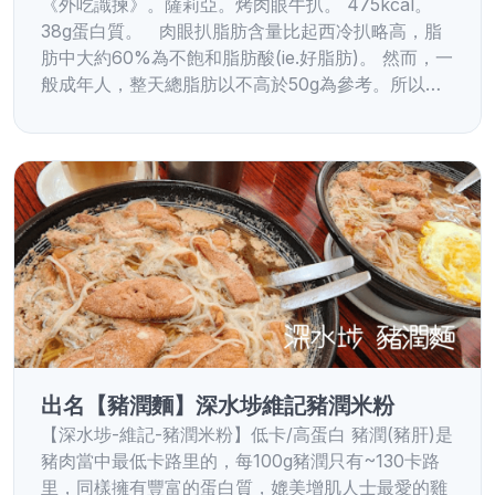
《外吃識揀》。薩莉亞。烤肉眼牛扒。 475kcal。
38g蛋白質。 肉眼扒脂肪含量比起西冷扒略高，脂
肪中大約60%為不飽和脂肪酸(ie.好脂肪)。 然而，一
般成年人，整天總脂肪以不高於50g為參考。所以…
出名【豬潤麵】深水埗維記豬潤米粉
【深水埗-維記-豬潤米粉】低卡/高蛋白 豬潤(豬肝)是
豬肉當中最低卡路里的，每100g豬潤只有~130卡路
里，同樣擁有豐富的蛋白質，媲美增肌人士最愛的雞