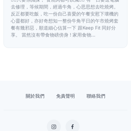
去修理，等候期間，經過牛角，心思思想去吃燒烤。
反正都要吃飯，吃一份自己喜愛的午餐安慰下壞機的
心靈都好，亦好奇想知一整份牛角平日的午市燒烤套
餐有幾邪惡，順道細心估算一下 跟Keep Fit 同好分
享。 當然沒有帶食物磅傍身 ! 家用食物…
關於我們
免責聲明
聯絡我們