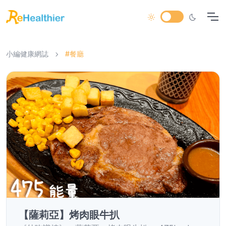
小編健康網誌
#餐廳
【薩莉亞】烤肉眼牛扒