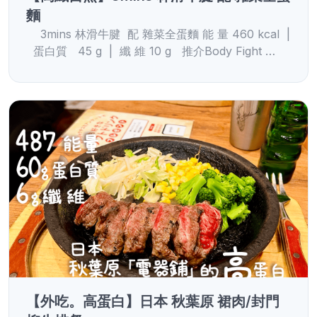
麵
3mins 林滑牛腱 配 雜菜全蛋麵 能 量 460 kcal |
蛋白質 45 g | 纖 維 10 g 推介Body Fight …
【外吃。高蛋白】日本 秋葉原 裙肉/封門