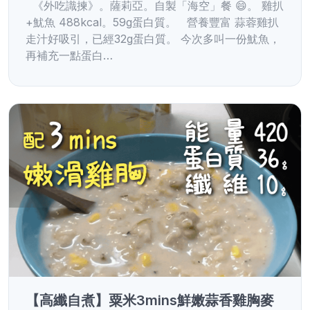
《外吃識揀》。薩莉亞。自製「海空」餐 😄。 雞扒
+魷魚 488kcal。59g蛋白質。 營養豐富 蒜蓉雞扒
走汁好吸引，已經32g蛋白質。 今次多叫一份魷魚，
再補充一點蛋白…
【高纖自煮】粟米3mins鮮嫩蒜香雞胸麥