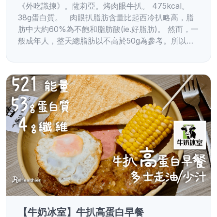
《外吃識揀》。薩莉亞。烤肉眼牛扒。 475kcal。
38g蛋白質。 肉眼扒脂肪含量比起西冷扒略高，脂
肪中大約60%為不飽和脂肪酸(ie.好脂肪)。 然而，一
般成年人，整天總脂肪以不高於50g為參考。所以…
【牛奶冰室】牛扒高蛋白早餐