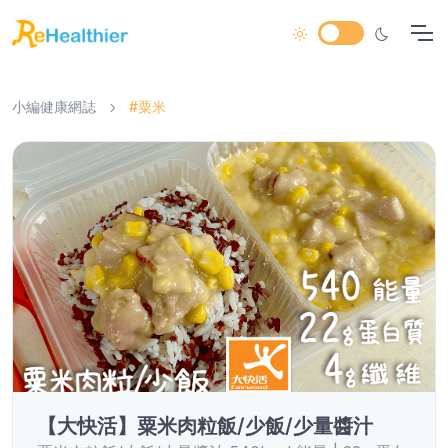
小編健康網誌
#粟米
【大快活】粟米肉粒飯/少飯/少量醬汁