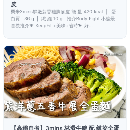
皮
粟米3mins鮮嫩蒜香雞胸麥皮 能 量 420 kcal | 蛋
白質 36 g | 纖 維 10 g 推介Body Fight 小編最
喜歡推介💗 KeepFit +美味+省時💗 好…
【高纖自煮】3mins 林滑牛腱 配 雜菜全蛋