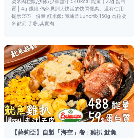
粟米肉粒飯/少飯/少量醬汁 540kcal 能量 | 22g 蛋白
質 | 4g 纖維 偶然見到大快活的快閃優惠。還有使用
提示👏🏻 份量 紅米飯: 我通常Lunch吃150g 肉粒粟
米都沉 了😅,其實肉…
【薩莉亞】自製「海空」餐 : 雞扒 魷魚