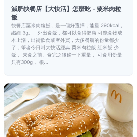
減肥快餐店【大快活】怎麼吃 - 粟米肉粒
飯
快餐店粟米肉粒飯，是一個好選擇，能量 390kcal ,
纖維 3g。 外出食飯，都可以食得健康 可能食物成
本上漲，出街飲食或者外買，大多餐廳的份量都少
了，筆者今日叫大快活經典 粟米肉粒飯 紅米飯 少
飯， 未食之前、食完之後磅一下重量， 可食用份量
只有300g， 根…