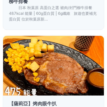
柳牛排餐
日本 秋葉原 高蛋白之選 裙肉/封門柳牛排餐
487kcal 能量 | 60g蛋白質 | 6g纖維 旅遊也要補充
蛋白質 位於秋葉原新…
【薩莉亞】烤肉眼牛扒