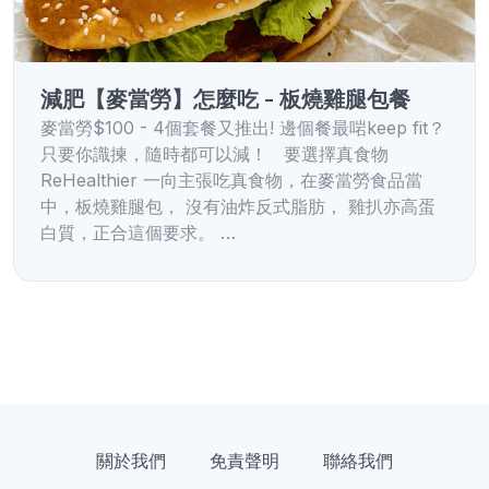
減肥【麥當勞】怎麼吃 - 板燒雞腿包餐
麥當勞$100 - 4個套餐又推出! 邊個餐最啱keep fit？
只要你識揀，隨時都可以減！ 要選擇真食物
ReHealthier 一向主張吃真食物，在麥當勞食品當
中，板燒雞腿包， 沒有油炸反式脂肪， 雞扒亦高蛋
白質，正合這個要求。 …
關於我們
免責聲明
聯絡我們