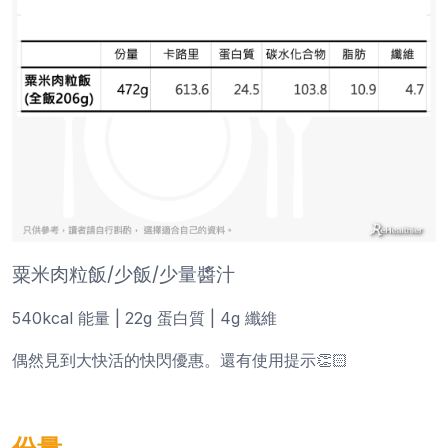
粟米肉粒飯/少飯/少量醬汁
540kcal 能量 | 22g 蛋白質 | 4g 纖維
偶然見到大快活的快閃優惠。還有使用提示👏🏻