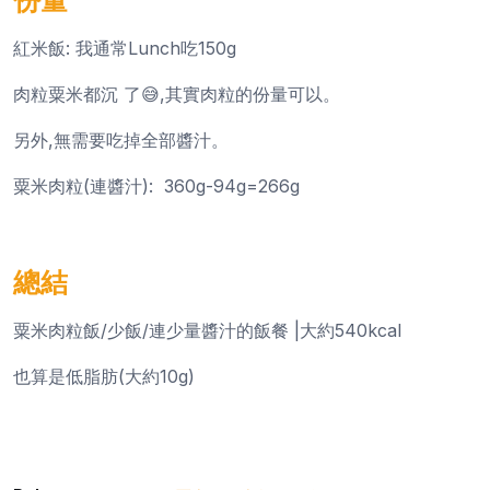
份量
紅米飯: 我通常Lunch吃150g
肉粒粟米都沉 了😅,其實肉粒的份量可以。
另外,無需要吃掉全部醬汁。
粟米肉粒(連醬汁): 360g-94g=266g
總結
粟米肉粒飯/少飯/連少量醬汁的飯餐 |大約540kcal
也算是低脂肪(大約10g)