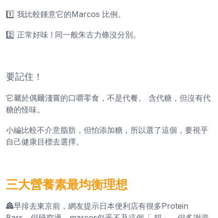
1️⃣ 我比較鍾意它的Marcos 比例。
2️⃣ 正常好味 ! 同一般朱古力條沒分別。
要記住！
它屬於偶爾淺嘗的口嚼零食，不是代餐。 含代糖，但沒有代
糖的怪味。
小編比較不介意脂肪，但怕添加糖，所以選了這個，要視乎
自己健康目標去選擇。
三大營養素最均衡理想
🏯早排去東京前，網友提示日本便利店有很多Protein
Bars。但研究過，marcos似乎不及這個「 靚」。但多謝資