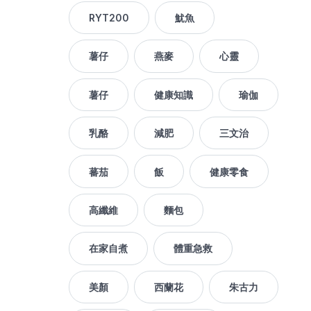
RYT200
魷魚
薯仔
燕麥
心靈
薯仔
健康知識
瑜伽
乳酪
減肥
三文治
蕃茄
飯
健康零食
高纖維
麵包
在家自煮
體重急救
美顏
西蘭花
朱古力