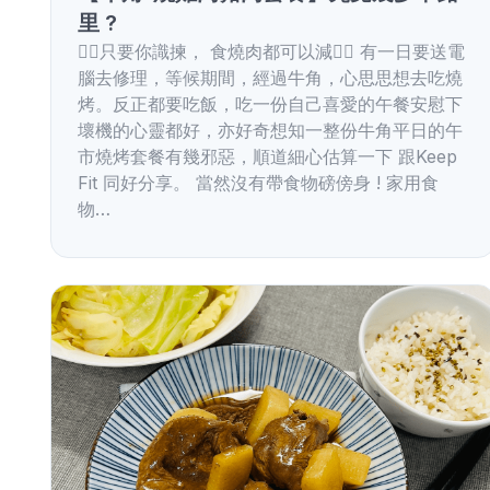
里 ?
✌🏻只要你識揀， 食燒肉都可以減✌🏻 有一日要送電
腦去修理，等候期間，經過牛角，心思思想去吃燒
烤。反正都要吃飯，吃一份自己喜愛的午餐安慰下
壞機的心靈都好，亦好奇想知一整份牛角平日的午
市燒烤套餐有幾邪惡，順道細心估算一下 跟Keep
Fit 同好分享。 當然沒有帶食物磅傍身 ! 家用食
物…