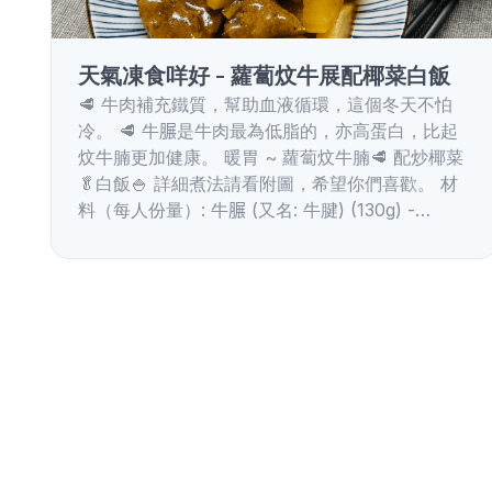
天氣凍食咩好 - 蘿蔔炆牛展配椰菜白飯
🥩 牛肉補充鐵質，幫助血液循環，這個冬天不怕
冷。 🥩 牛𦟌是牛肉最為低脂的，亦高蛋白，比起
炆牛腩更加健康。 暖胃 ~ 蘿蔔炆牛腩🥩 配炒椰菜
🥬白飯🍚 詳細煮法請看附圖，希望你們喜歡。 材
料（每人份量）: 牛𦟌 (又名: 牛腱) (130g) -…