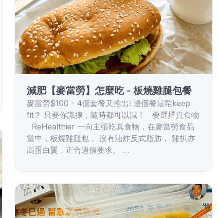
減肥【麥當勞】怎麼吃 - 板燒雞腿包餐
麥當勞$100 - 4個套餐又推出! 邊個餐最啱keep
fit？ 只要你識揀，隨時都可以減！ 要選擇真食物
ReHealthier 一向主張吃真食物，在麥當勞食品
當中，板燒雞腿包， 沒有油炸反式脂肪， 雞扒亦
高蛋白質，正合這個要求。 …