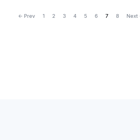
(current)
<- Prev
1
2
3
4
5
6
7
8
Next 