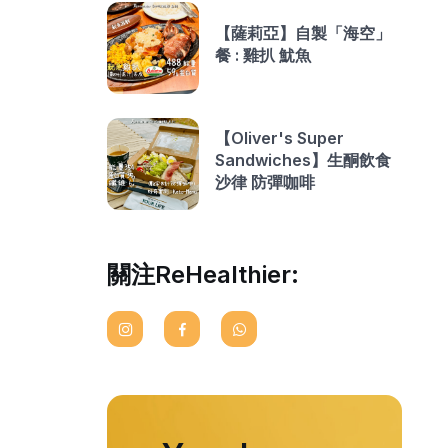
【薩莉亞】自製「海空」
餐 : 雞扒 魷魚
【Oliver's Super
Sandwiches】生酮飲食
沙律 防彈咖啡
關注ReHealthier: