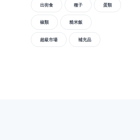
出街食
種子
蛋類
椒類
糙米飯
超級市場
補充品