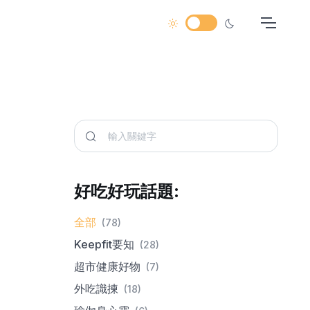
好吃好玩話題:
全部
(78)
Keepfit要知
(28)
超市健康好物
(7)
外吃識揀
(18)