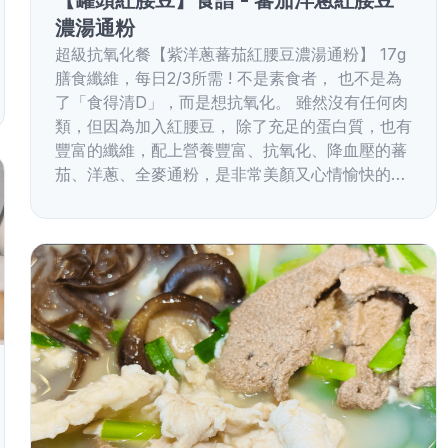
濃湯通粉
超級抗氧化餐【紫洋蔥蕃茄紅腰豆濃湯通粉】 17g
膳食纖維，每日2/3所需 ! 不是素食者， 也不是為
了「食得清D」，而是想抗氧化。 雖然沒有任何肉
類，但因為加入紅腰豆， 除了充足的蛋白質，也有
豐富的纖維，配上營養豐富、抗氧化、降血壓的蕃
茄、洋蔥、全麥通粉，是非常美顏又心情愉快的…