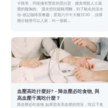
卡路里，同樣擁有豐富的蛋白質，媲美增肌人士最
愛的雞胸肉。 週末想吃碗豬潤麵，到了馳名的深水
埗-維記咖啡茶餐廳，星期六中午大概12:30 ，排隊
幾分鐘便可以入座，叫一個豬…
血壓高吃什麼好? - 降血壓必吃食物, 與
高血壓千萬吃什麼？
降血壓必吃食物 如果您有高血壓的情況，吃以下食