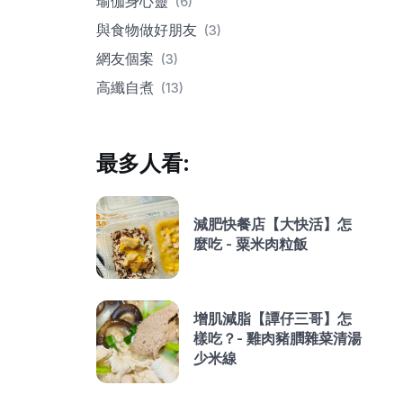
瑜伽身心靈
(6)
與食物做好朋友
(3)
網友個案
(3)
高纖自煮
(13)
最多人看:
減肥快餐店【大快活】怎
麼吃 - 粟米肉粒飯
增肌減脂【譚仔三哥】怎
樣吃？- 雞肉豬膶雜菜清湯
少米線