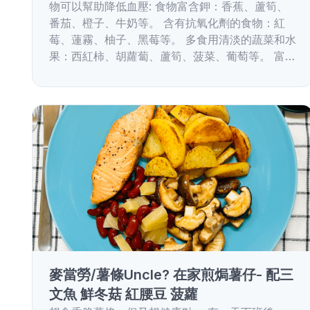
物可以幫助降低血壓: 食物富含鉀：香蕉、蘆筍、
番茄、橙子、牛奶等。 含有抗氧化劑的食物：紅
莓、蓮霧、柚子、黑莓等。 多食用清淡的蔬菜和水
果：西紅柿、胡蘿蔔、蘆筍、菠菜、葡萄等。 富…
麥當勞/薯條Uncle? 在家煎焗薯仔- 配三
文魚 鮮冬菇 紅腰豆 菠蘿