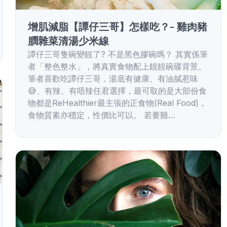
增肌減脂【譚仔三哥】怎樣吃？- 雞肉豬
膶雜菜清湯少米線
譚仔三哥隻碗變靚了? 不是黑色膠碗嗎？ 其實係筆
者「整色整水」，將真實食物配上靚靚碗碟背景。
筆者喜歡吃譚仔三哥，湯底有健康、有油膩惹味
😅、有辣、有唔辣任君選擇，最可取的是大部份食
物都是ReHealthier最主張的正食物(Real Food)，
食物質素亦穩定，性價比可以。 若要雞…