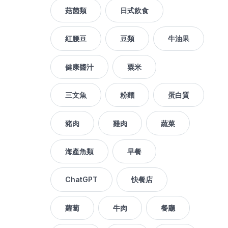
菇菌類
日式飲食
紅腰豆
豆類
牛油果
健康醬汁
粟米
三文魚
粉麵
蛋白質
豬肉
雞肉
蔬菜
海產魚類
早餐
ChatGPT
快餐店
蘿蔔
牛肉
餐廳