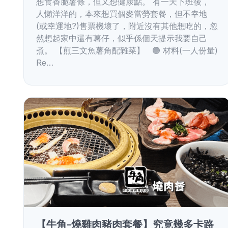
想食香脆薯條，但又想健康點。 有一天下班後，
人懶洋洋的，本來想買個麥當勞套餐，但不幸地
(或幸運地?)售票機壞了，附近沒有其他想吃的，忽
然想起家中還有薯仔，似乎係個天提示我要自己
煮。 【煎三文魚薯角配雜菜】 🟣 材料(一人份量)
Re…
【牛角-燒雞肉豬肉套餐】究竟幾多卡路