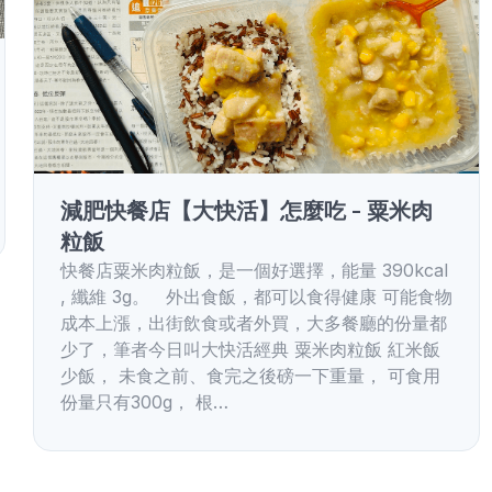
減肥快餐店【大快活】怎麼吃 - 粟米肉
粒飯
快餐店粟米肉粒飯，是一個好選擇，能量 390kcal
, 纖維 3g。 外出食飯，都可以食得健康 可能食物
成本上漲，出街飲食或者外買，大多餐廳的份量都
少了，筆者今日叫大快活經典 粟米肉粒飯 紅米飯
少飯， 未食之前、食完之後磅一下重量， 可食用
份量只有300g， 根…