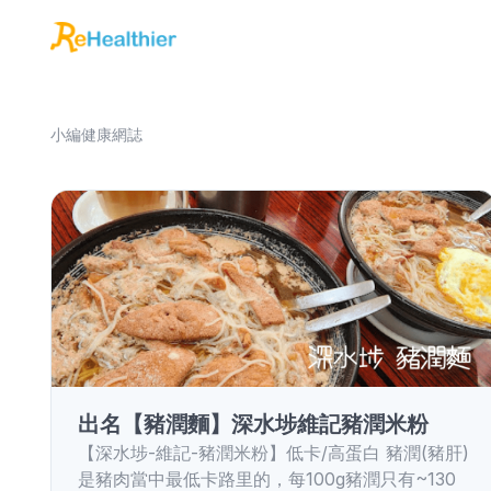
小編健康網誌
出名【豬潤麵】深水埗維記豬潤米粉
【深水埗-維記-豬潤米粉】低卡/高蛋白 豬潤(豬肝)
是豬肉當中最低卡路里的，每100g豬潤只有~130