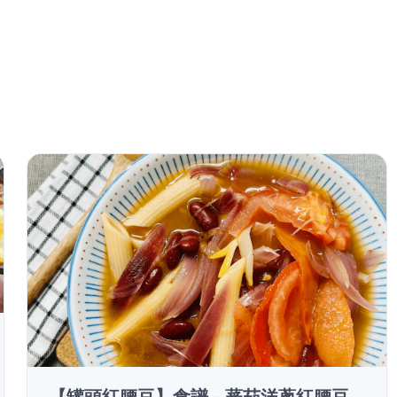
【罐頭紅腰豆】食譜 - 蕃茄洋蔥紅腰豆